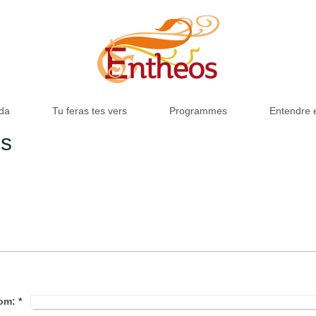
da
Tu feras tes vers
Programmes
Entendre e
es
om:
*